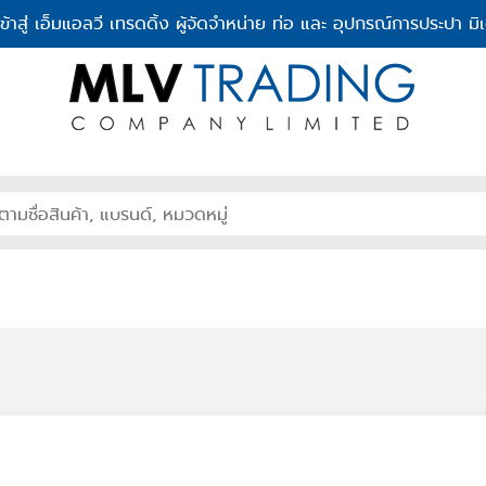
เข้าสู่ เอ็มแอลวี เทรดดิ้ง ผู้จัดจำหน่าย ท่อ และ อุปกรณ์การประปา มิเ