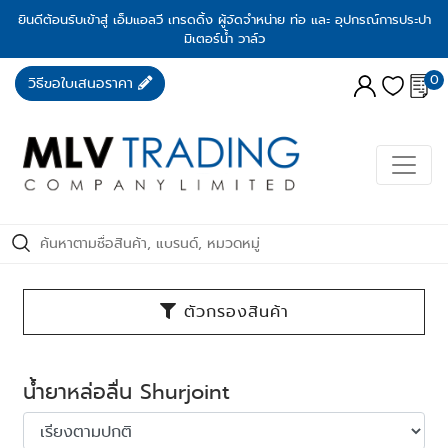
ยินดีต้อนรับเข้าสู่ เอ็มแอลวี เทรดดิ้ง ผู้จัดจำหน่าย ท่อ และ อุปกรณ์การประปา
มิเตอร์น้ำ วาล์ว
0
วิธีขอใบเสนอราคา
ตัวกรองสินค้า
น้ำยาหล่อลื่น Shurjoint