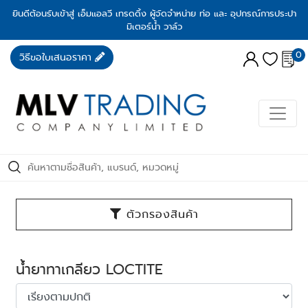
ยินดีต้อนรับเข้าสู่ เอ็มแอลวี เทรดดิ้ง ผู้จัดจำหน่าย ท่อ และ อุปกรณ์การประปา
มิเตอร์น้ำ วาล์ว
0
วิธีขอใบเสนอราคา
ตัวกรองสินค้า
น้ำยาทาเกลียว LOCTITE