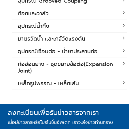
อุปกรณ์ Grooved Coupling
ก๊อกและวาล์ว
อุปกรณ์น้ำทิ้ง
มาตรวัดน้ำ และเกจ์วัดแรงดัน
อุปกรณ์เชื่อมต่อ - น้ำยาประสานท่อ
ท่ออ่อนยาง - ชุดขยายข้อต่อ(Expansion
Joint)
เหล็กรูปพรรณ - เหล็กเส้น
ลงทะเบียนเพื่อรับข่าวสารจากเรา
เมื่อมีข่าวสารหรือโปรโมชั่นอัพเดท เราจะส่งข่าวท่านทราบ