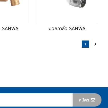
อล SANWA
บอลวาล์ว SANWA
1
สมัคร