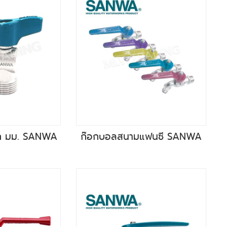
าก มม. SANWA
ก๊อกบอลสนามแฟนซี SANWA