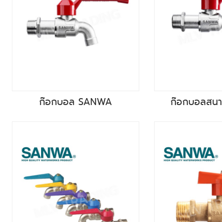
ก๊อกบอล SANWA
ก๊อกบอลสน