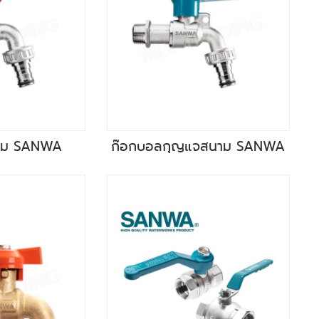
าม SANWA
ก๊อกบอลกุญแจสนาม SANWA