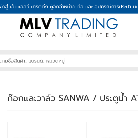
เข้าสู่ เอ็มแอลวี เทรดดิ้ง ผู้จัดจำหน่าย ท่อ และ อุปกรณ์การประปา มิเ
ก๊อกและวาล์ว SANWA / ประตูน้ำ 