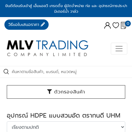
ยินดีต้อนรับเข้าสู่ เอ็มแอลวี เทรดดิ้ง ผู้จัดจำหน่าย ท่อ และ อุปกรณ์การประปา
มิเตอร์น้ำ วาล์ว
0
วิธีขอใบเสนอราคา
ตัวกรองสินค้า
อุปกรณ์ HDPE แบบสวมอัด ตราทนดี UHM