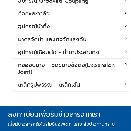
อุปกรณ์ Grooved Coupling
ก๊อกและวาล์ว
อุปกรณ์น้ำทิ้ง
มาตรวัดน้ำ และเกจ์วัดแรงดัน
อุปกรณ์เชื่อมต่อ - น้ำยาประสานท่อ
ท่ออ่อนยาง - ชุดขยายข้อต่อ(Expansion
Joint)
เหล็กรูปพรรณ - เหล็กเส้น
ลงทะเบียนเพื่อรับข่าวสารจากเรา
เมื่อมีข่าวสารหรือโปรโมชั่นอัพเดท เราจะส่งข่าวท่านทราบ