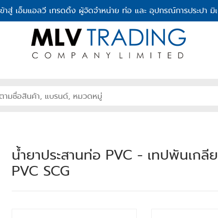
เข้าสู่ เอ็มแอลวี เทรดดิ้ง ผู้จัดจำหน่าย ท่อ และ อุปกรณ์การประปา มิเ
น้ำยาประสานท่อ PVC - เทปพันเกลีย
PVC SCG