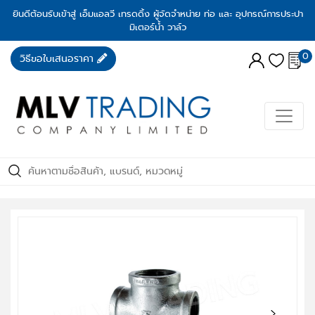
ยินดีต้อนรับเข้าสู่ เอ็มแอลวี เทรดดิ้ง ผู้จัดจำหน่าย ท่อ และ อุปกรณ์การประปา
มิเตอร์น้ำ วาล์ว
0
วิธีขอใบเสนอราคา