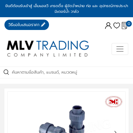
ยินดีต้อนรับเข้าสู่ เอ็มแอลวี เทรดดิ้ง ผู้จัดจำหน่าย ท่อ และ อุปกรณ์การประปา
มิเตอร์น้ำ วาล์ว
0
วิธีขอใบเสนอราคา