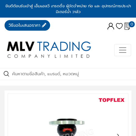
ยินดีต้อนรับเข้าสู่ เอ็มแอลวี เทรดดิ้ง ผู้จัดจำหน่าย ท่อ และ อุปกรณ์การประปา
มิเตอร์น้ำ วาล์ว
0
วิธีขอใบเสนอราคา